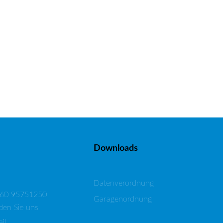
Downloads
Datenverordnung
160 95751250
Garagenordnung
den Sie uns
il