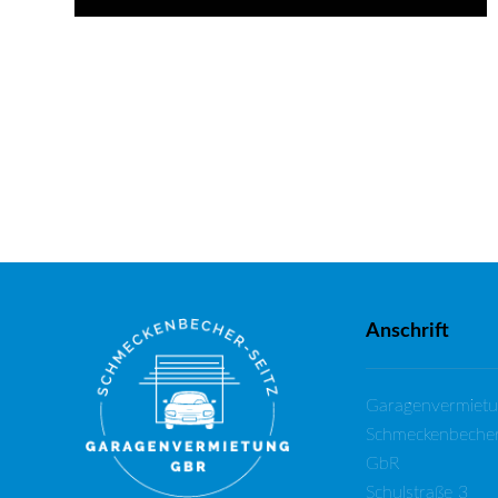
Anschrift
Garagenvermiet
Schmeckenbecher
GbR
Schulstraße 3