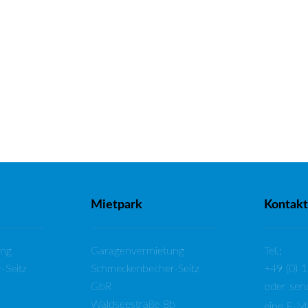
Mietpark
Kontakt
ung
Garagenvermietung
Tel.:
-Seitz
Schmeckenbecher-Seitz
+49 (0) 
GbR
oder sen
Waldseestraße 8b
eine
E-Ma