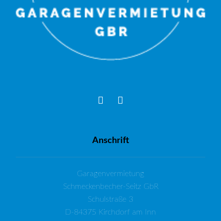
Anschrift
Garagenvermietung
Schmeckenbecher-Seitz GbR
Schulstraße 3
D-84375 Kirchdorf am Inn