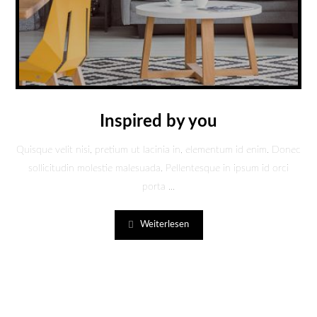
Inspired by you
Quisque velit nisi, pretium ut lacinia in, elementum id enim. Donec
sollicitudin molestie malesuada. Pellentesque in ipsum id orci
porta ...
Weiterlesen