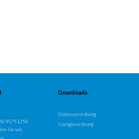
t
Downloads
Datenverordnung
160 95751250
Garagenordnung
den Sie uns
il