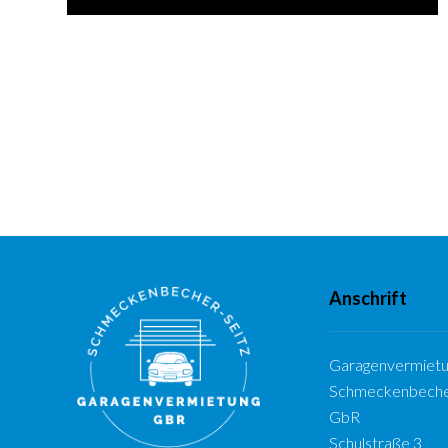
Anschrift
Garagenvermietu
Schmeckenbeche
GbR
Schulstraße 3