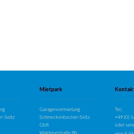
Mietpark
Kontak
ng
Garagenvermietung
Tel.:
r-Seitz
Schmeckenbecher-Seitz
+49 (0) 
GbR
oder sen
Waldseestraße 8b
eine
E-Ma